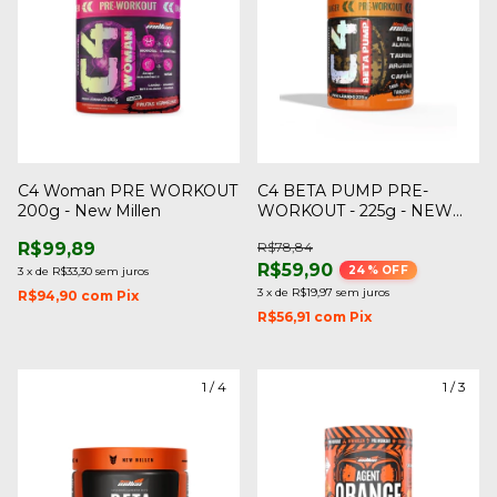
C4 Woman PRE WORKOUT
C4 BETA PUMP PRE-
200g - New Millen
WORKOUT - 225g - NEW
MILLEN (ven:09/2026)
R$99,89
R$78,84
R$59,90
24
% OFF
3
x
de
R$33,30
sem juros
3
x
de
R$19,97
sem juros
R$94,90
com
Pix
R$56,91
com
Pix
1
/
4
1
/
3