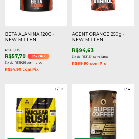
BETA ALANINA 120G -
AGENT ORANGE 250g -
NEW MILLEN
NEW MILLEN
R$63,05
R$94,63
R$57,79
8
% OFF
3
x
de
R$31,54
sem juros
3
x
de
R$19,26
sem juros
R$89,90
com
Pix
R$54,90
com
Pix
1
/
10
1
/
4