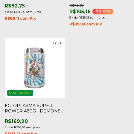
R$92,75
R$113,58
R$105,16
7
% OFF
3
x
de
R$30,92
sem juros
3
x
de
R$35,05
sem juros
R$88,11
com
Pix
R$99,90
com
Pix
1
/
10
SEM ESTOQUE
ECTOPLASMA SUPER
POWER 480G - DEMONS
LABS
R$169,90
3
x
de
R$56,63
sem juros
R$161,41
com
Pix