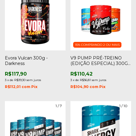
15%
COMPRANDO 2 OU MAIS
Evora Vulcan 300g -
V9 PUMP PRÉ-TREINO
Darkness
(EDIÇÃO ESPECIAL) 300G -
SHARK PRO
R$117,90
R$110,42
3
x
de
R$39,30
sem juros
3
x
de
R$36,81
sem juros
R$112,01
com
Pix
R$104,90
com
Pix
1
/
7
1
/
10