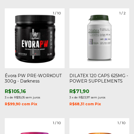
1
/
10
1
/
2
Évora PW PRE-WORKOUT
DILATEX 120 CAPS 625MG -
300g - Darkness
POWER SUPPLEMENTS
R$105,16
R$71,90
3
x
de
R$35,05
sem juros
3
x
de
R$23,97
sem juros
R$99,90
com
Pix
R$68,31
com
Pix
1
/
10
1
/
10