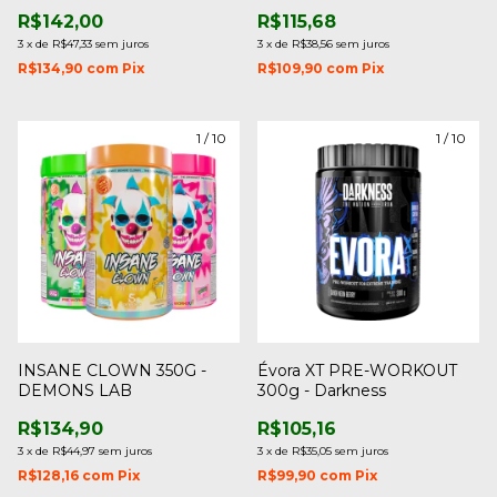
R$142,00
R$115,68
3
x
de
R$47,33
sem juros
3
x
de
R$38,56
sem juros
R$134,90
com
Pix
R$109,90
com
Pix
1
/
10
1
/
10
INSANE CLOWN 350G -
Évora XT PRE-WORKOUT
DEMONS LAB
300g - Darkness
R$134,90
R$105,16
3
x
de
R$44,97
sem juros
3
x
de
R$35,05
sem juros
R$128,16
com
Pix
R$99,90
com
Pix