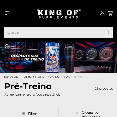
Início
>
PRÉ-TREINO E PERFORMANCE
>
Pré-Treino
Pré-Treino
23 produtos
Aumentam energia, foco e resistência.
Ordenar por:
Filtrar
Mais vendidos