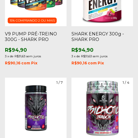
15%
COMPRANDO 2 OU MAIS
V9 PUMP PRÉ-TREINO
SHARK ENERGY 300g -
300G - SHARK PRO
SHARK PRO
R$94,90
R$94,90
3
x
de
R$31,63
sem juros
3
x
de
R$31,63
sem juros
R$90,16
com
Pix
R$90,16
com
Pix
1
/
7
1
/
4