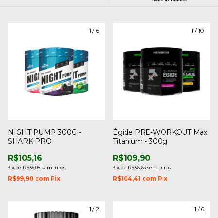
1
/
6
1
/
10
NIGHT PUMP 300G -
Égide PRE-WORKOUT Max
SHARK PRO
Titanium - 300g
R$105,16
R$109,90
3
x
de
R$35,05
sem juros
3
x
de
R$36,63
sem juros
R$99,90
com
Pix
R$104,41
com
Pix
1
/
2
1
/
6