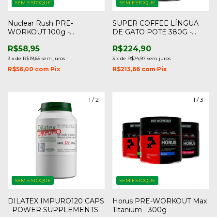
SEM ESTOQUE
SEM ESTOQUE
Nuclear Rush PRE-
SUPER COFFEE LÍNGUA
WORKOUT 100g -
DE GATO POTE 380G -
Bodyaction
CAFFEINE ARMY
R$58,95
R$224,90
3
x
de
R$19,65
sem juros
3
x
de
R$74,97
sem juros
R$56,00
com
Pix
R$213,66
com
Pix
1
/
2
1
/
3
SEM ESTOQUE
SEM ESTOQUE
DILATEX IMPURO120 CAPS
Horus PRE-WORKOUT Max
- POWER SUPPLEMENTS
Titanium - 300g