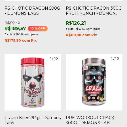
PSICHOTIC DRAGON 500G
PSICHOTIC DRAGON 300G
- DEMONS LABS
FRUIT PUNCH - DEMON
LAB
R$210,42
R$126,21
R$189,37
10
% OFF
3
x
de
R$42,07
sem juros
3
x
de
R$63,12
sem juros
R$119,90
com
Pix
R$179,90
com
Pix
1
/
10
1
/
10
Psicho Killer 294g - Demons
PRE-WORKOUT CRACK
Labs
300G - DEMONS LAB