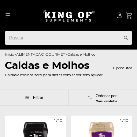
Início
>
ALIMENTAÇÃO GOURMET
>
Caldas e Molhos
Caldas e Molhos
11 produtos
Caldas e molhos zero para dietas com sabor sem açúcar.
Ordenar por:
Filtrar
Mais vendidos
1
/
10
1
/
10