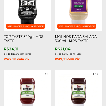
ATÉ 15% OFF
EM QUANTIDADE
ATÉ 15% OFF
EM QUANTIDADE
TOP TASTE 320g - MRS
MOLHOS PARA SALADA
TASTE
300ml - MRS TASTE
R$24,11
R$21,04
3
x
de
R$8,04
sem juros
3
x
de
R$7,01
sem juros
R$22,90
com
Pix
R$19,99
com
Pix
1
/
9
1
/
10