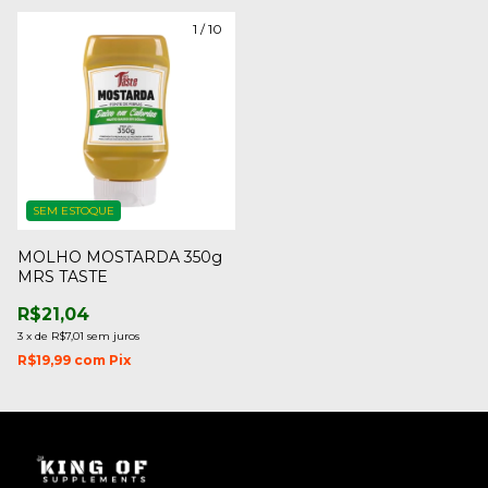
1
/
10
SEM ESTOQUE
MOLHO MOSTARDA 350g
MRS TASTE
R$21,04
3
x
de
R$7,01
sem juros
R$19,99
com
Pix