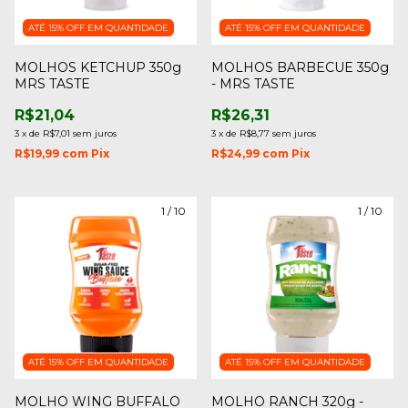
ATÉ 15% OFF
EM QUANTIDADE
ATÉ 15% OFF
EM QUANTIDADE
MOLHOS KETCHUP 350g
MOLHOS BARBECUE 350g
MRS TASTE
- MRS TASTE
R$21,04
R$26,31
3
x
de
R$7,01
sem juros
3
x
de
R$8,77
sem juros
R$19,99
com
Pix
R$24,99
com
Pix
1
/
10
1
/
10
ATÉ 15% OFF
EM QUANTIDADE
ATÉ 15% OFF
EM QUANTIDADE
MOLHO WING BUFFALO
MOLHO RANCH 320g -