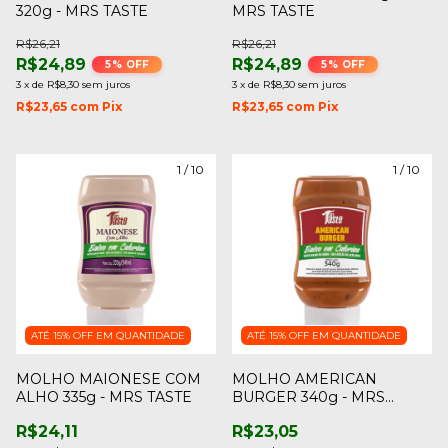
320g - MRS TASTE
MRS TASTE
R$26,21
R$26,21
R$24,89
R$24,89
5
% OFF
5
% OFF
3
x
de
R$8,30
sem juros
3
x
de
R$8,30
sem juros
R$23,65
com
Pix
R$23,65
com
Pix
1
/
10
1
/
10
ATÉ 15% OFF
EM QUANTIDADE
ATÉ 15% OFF
EM QUANTIDADE
MOLHO MAIONESE COM
MOLHO AMERICAN
ALHO 335g - MRS TASTE
BURGER 340g - MRS
TASTE
R$24,11
R$23,05