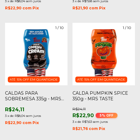
3
x
de
R$8,04
sem juros
3
x
de
R$7,68
sem juros
R$22,90
com
Pix
R$21,90
com
Pix
1
/
10
1
/
10
ATÉ 15% OFF
EM QUANTIDADE
ATÉ 15% OFF
EM QUANTIDADE
CALDAS PARA
CALDA PUMPKIN SPICE
SOBREMESA 335g - MRS
350g - MRS TASTE
TASTE
R$24,11
R$24,11
R$22,90
5
% OFF
3
x
de
R$8,04
sem juros
3
x
de
R$7,63
sem juros
R$22,90
com
Pix
R$21,76
com
Pix