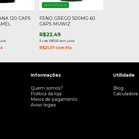
SEM ESTOQUE
NA 120 CAPS
FENO GREGO 500MG 60
AMEL
CAPS MUWIZ
R$22,49
uros
3
x
de
R$7,50
sem juros
ix
R$21,37
com
Pix
Informações
Utilidade
Quem somos?
Blog
Politica da loja
Calculadora
Meios de pagamento
Aviso legais