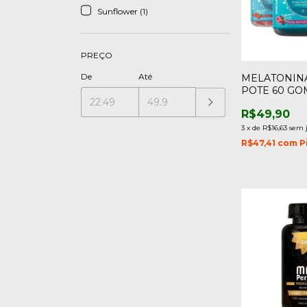
Sunflower (1)
PREÇO
De
Até
MELATONIN
POTE 60 GO
SUNFLOWE
R$49,90
3
x
de
R$16,63
sem 
R$47,41
com
P