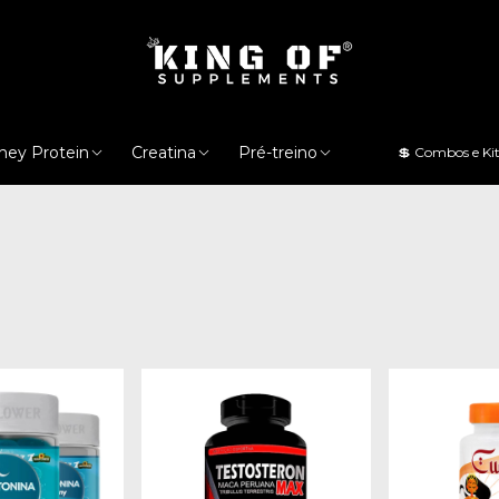
ey Protein
Creatina
Pré-treino
💲 Combos e Ki