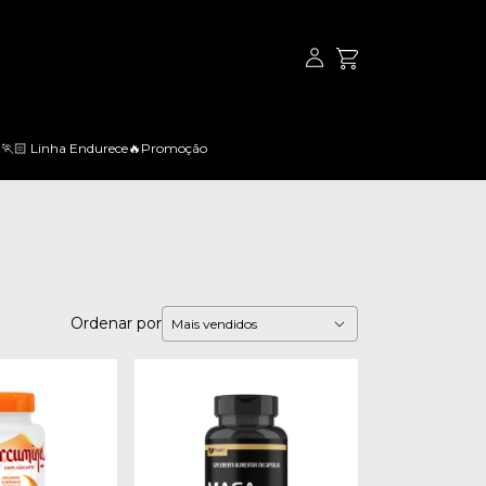
t
🏃🏻 Linha Endurece
🔥Promoção
Ordenar por