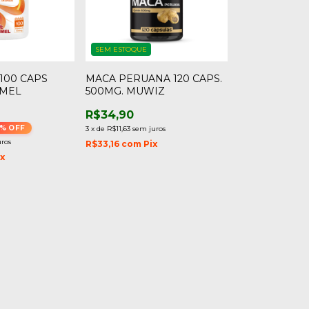
SEM ESTOQUE
100 CAPS
MACA PERUANA 120 CAPS.
AMEL
500MG. MUWIZ
R$34,90
% OFF
3
x
de
R$11,63
sem juros
uros
R$33,16
com
Pix
ix