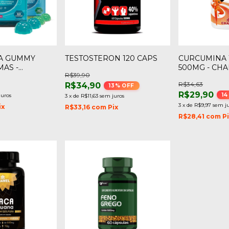
A GUMMY
TESTOSTERON 120 CAPS
CURCUMINA 
MAS -
500MG - CH
R$39,90
R
R$34,63
R$34,90
13
% OFF
R$29,90
14
juros
3
x
de
R$11,63
sem juros
3
x
de
R$9,97
sem j
ix
R$33,16
com
Pix
R$28,41
com
P