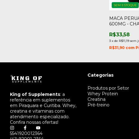
SEM ESTOQUE
MACA PERUA
600MG - CH
R$33,58
3
x
de
R$11,19
sem j
R$31,90
com
P
Categorias
Produtos por Setor
Whey Protein
King of Supplements
: a
Creatina
referência em suplementos
Pré-treino
em Piraquara e Curitiba. Whey,
creatina e vitaminas com
atendimento especializado.
Confira nossas ofertas!
5541920012364
(41) 92001-2364