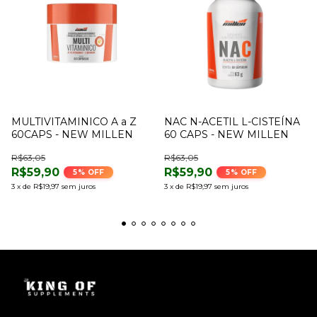
MULTIVITAMINICO A a Z
NAC N-ACETIL L-CISTEÍNA
60CAPS - NEW MILLEN
60 CAPS - NEW MILLEN
R$63,05
R$63,05
R$59,90
R$59,90
5
% OFF
5
% OFF
3
x
de
R$19,97
sem juros
3
x
de
R$19,97
sem juros