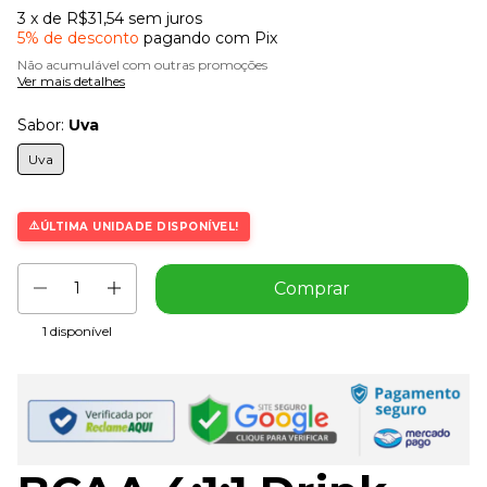
3
x de
R$31,54
sem juros
5% de desconto
pagando com Pix
Não acumulável com outras promoções
Ver mais detalhes
Sabor:
Uva
Uva
ÚLTIMA UNIDADE DISPONÍVEL!
1
disponível