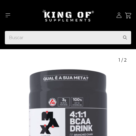
1
/
2