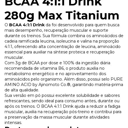
BCAA 4:1:1 Drink
280g Max Titanium
O
BCAA 4:1:1 Drink
da foi desenvolvido para quem busca
mais desempenho, recuperação muscular e suporte
durante os treinos. Sua fórmula combina os aminoácidos de
cadeia ramificada leucina, isoleucina e valina na proporção
4:1:1, oferecendo alta concentração de leucina, aminoácido
essencial para auxiliar na síntese proteica e recuperação
muscular.
Com 3g de BCAA por dose e 100% da ingestão diária
recomendada de vitamina B6, o produto auxilia no
metabolismo energético e no aproveitamento dos
aminoácidos pelo organismo. Além disso, possui selo PURE
AMINO ACID by Ajinomoto Co.®, garantindo matéria-prima
de alta qualidade.
Sua versão em pó possui excelente solubilidade e sabores
refrescantes, sendo ideal para consumo antes, durante ou
após os treinos. O BCAA 4:1:1 Drink ajuda a reduzir a fadiga
muscular, auxilia na recuperação pós-treino e contribui para
a preservação da massa muscular durante atividades
intensas.