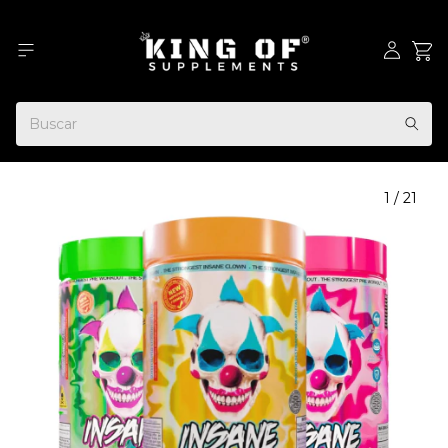
1
/
21