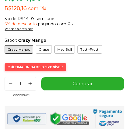
R$128,16
com
Pix
3
x de
R$44,97
sem juros
5% de desconto
pagando com Pix
Ver mais detalhes
Sabor:
Crazy Mango
Crazy Mango
Grape
Mad Bull
Tutti-Frutti
ÚLTIMA UNIDADE DISPONÍVEL!
1
disponível