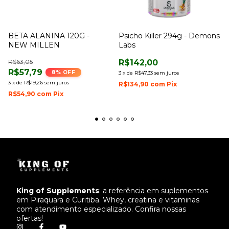
BETA ALANINA 120G -
Psicho Killer 294g - Demons
NEW MILLEN
Labs
R$63,05
R$142,00
R$57,79
8
% OFF
3
x
de
R$47,33
sem juros
3
x
de
R$19,26
sem juros
R$134,90
com
Pix
R$54,90
com
Pix
King of Supplements
: a referência em suplementos
em Piraquara e Curitiba. Whey, creatina e vitaminas
com atendimento especializado. Confira nossas
ofertas!