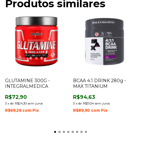
Produtos similares
GLUTAMINE 300G -
BCAA 4:1 DRINK 280g -
INTEGRALMEDICA
MAX TITANIUM
R$72,90
R$94,63
3
x
de
R$24,30
sem juros
3
x
de
R$31,54
sem juros
R$69,26
com
Pix
R$89,90
com
Pix