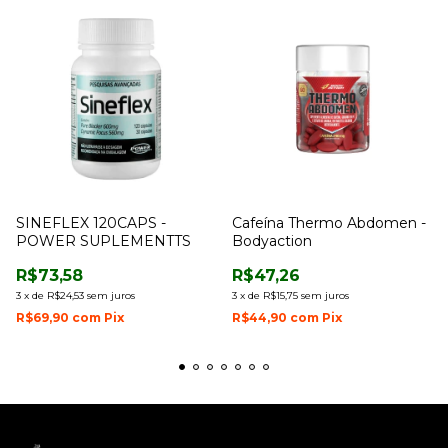
SINEFLEX 120CAPS -
Cafeína Thermo Abdomen -
POWER SUPLEMENTTS
Bodyaction
R$73,58
R$47,26
3
x
de
R$24,53
sem juros
3
x
de
R$15,75
sem juros
R$69,90
com
Pix
R$44,90
com
Pix