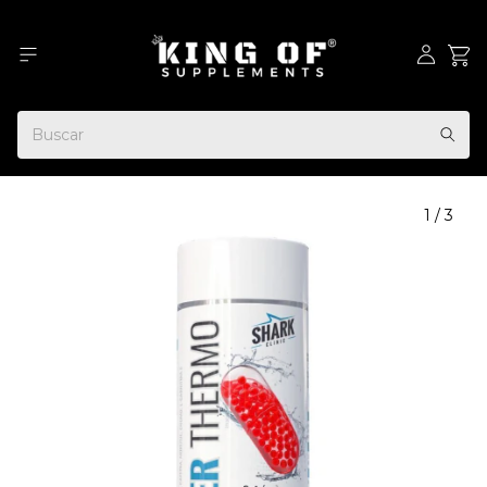
1
/
3