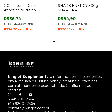
GO! Isotonic Drink -
SHARK ENERGY 300g -
Atlhetica Nutrition
SHARK PRO
R$36,74
R$94,90
3
x
de
R$12,25
sem juros
3
x
de
R$31,63
sem juros
R$34,90
com
Pix
R$90,16
com
Pix
King of Supplements
: a referência em suplementos
em Piraquara e Curitiba. Whey, creatina e vitaminas
com atendimento especializado. Confira nossas
ofertas!
5541920012364
(41) 92001-2364
contato@kingof.com.br