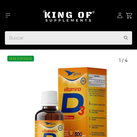
SEM ESTOQUE
1
/
4