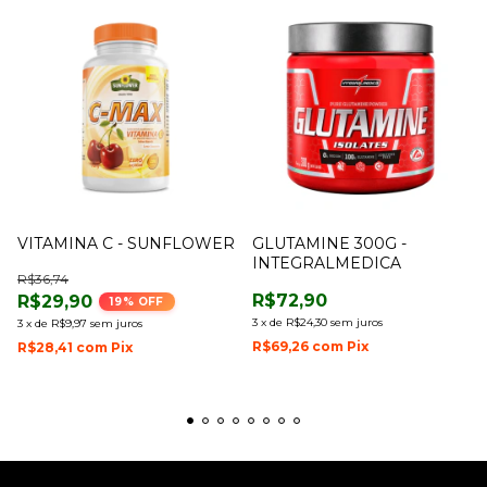
VITAMINA C - SUNFLOWER
GLUTAMINE 300G -
INTEGRALMEDICA
R$36,74
R$72,90
R$29,90
19
% OFF
3
x
de
R$24,30
sem juros
3
x
de
R$9,97
sem juros
R$69,26
com
Pix
R$28,41
com
Pix