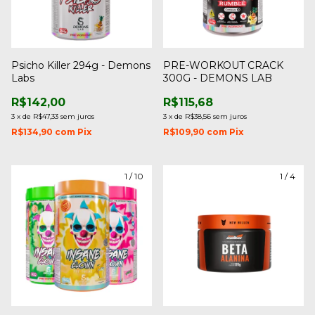
Psicho Killer 294g - Demons
PRE-WORKOUT CRACK
Labs
300G - DEMONS LAB
R$142,00
R$115,68
3
x
de
R$47,33
sem juros
3
x
de
R$38,56
sem juros
R$134,90
com
Pix
R$109,90
com
Pix
1
/
10
1
/
4