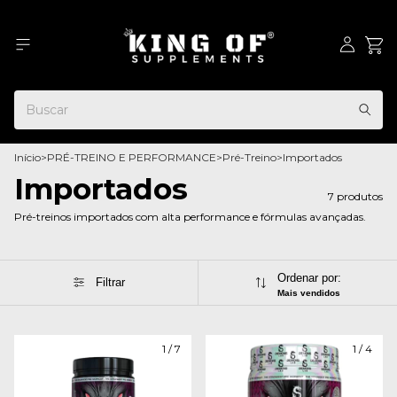
Início
>
PRÉ-TREINO E PERFORMANCE
>
Pré-Treino
>
Importados
Importados
7 produtos
Pré-treinos importados com alta performance e fórmulas avançadas.
Ordenar por:
Filtrar
Mais vendidos
1
/
7
1
/
4