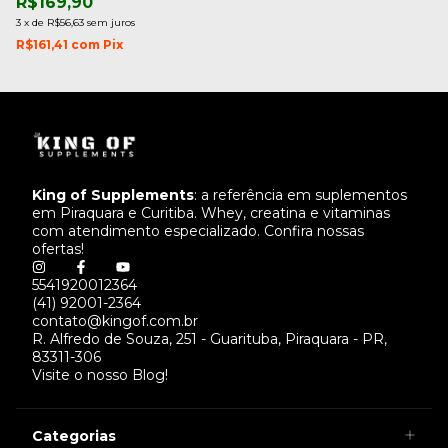
R$169,90
3
x
de
R$56,63
sem juros
R$161,41
com
Pix
King of Supplements
: a referência em suplementos
em Piraquara e Curitiba. Whey, creatina e vitaminas
com atendimento especializado. Confira nossas
ofertas!
5541920012364
(41) 92001-2364
contato@kingof.com.br
R. Alfredo de Souza, 251 - Guarituba, Piraquara - PR,
83311-306
Visite o nosso Blog!
Categorias