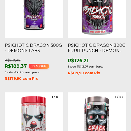
PSICHOTIC DRAGON 500G
PSICHOTIC DRAGON 300G
- DEMONS LABS
FRUIT PUNCH - DEMON
LAB
R$210,42
R$126,21
R$189,37
10
% OFF
3
x
de
R$42,07
sem juros
3
x
de
R$63,12
sem juros
R$119,90
com
Pix
R$179,90
com
Pix
1
/
10
1
/
10