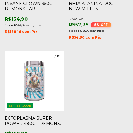
INSANE CLOWN 350G -
BETA ALANINA 120G -
DEMONS LAB
NEW MILLEN
R$134,90
R$63,05
R$57,79
8
% OFF
3
x
de
R$44,97
sem juros
3
x
de
R$19,26
sem juros
R$128,16
com
Pix
R$54,90
com
Pix
1
/
10
SEM ESTOQUE
ECTOPLASMA SUPER
POWER 480G - DEMONS
LABS