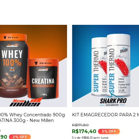
100% Whey Concentrado 900g
KIT EMAGRECEDOR PARA 2 
TINA 300g - New Millen
R$179,80
2
R$174,40
3
% OFF
,90
2
% OFF
3
x
de
R$58,13
sem juros