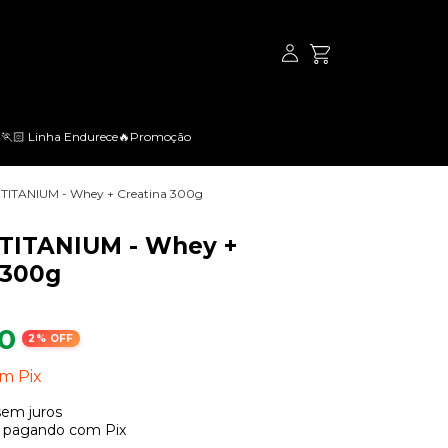
t
🏃🏻 Linha Endurece
🔥Promoção
 TITANIUM - Whey + Creatina 300g
TITANIUM - Whey +
 300g
0
2
% OFF
om
Pix
sem juros
pagando com Pix