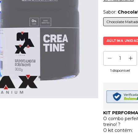
Sabor:
Chocola
Chocolate Maltad
ÚLTIMA UNIDAD
1
disponível
KIT PERFORMAN
O combo perfeit
treino! ?
O kit contém: