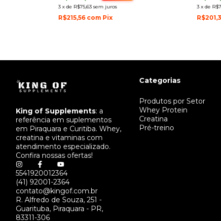
3
x
de
R$75,63
sem juros
3
x
de
R$7
R$215,56
com
Pix
R$201,
Categorias
Produtos por Setor
Whey Protein
King of Supplements
: a
Creatina
referência em suplementos
Pré-treino
em Piraquara e Curitiba. Whey,
creatina e vitaminas com
atendimento especializado.
Confira nossas ofertas!
5541920012364
(41) 92001-2364
contato@kingof.com.br
R. Alfredo de Souza, 251 -
Guarituba, Piraquara - PR,
83311-306