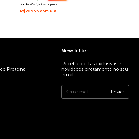
3
x
de
R$73,60
sem juros
R$113,04
com
P
R$209,75
com
Pix
Newsletter
Receba ofertas exclusivas e
 de Proteina
novidades diretamente no seu
email.