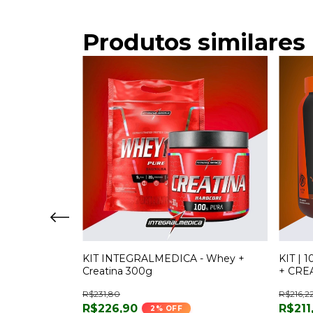
Produtos similares
SPECIAL
KIT INTEGRALMEDICA - Whey +
KIT | 
00G + HÓRUS
Creatina 300g
+ CREA
R$231,80
R$216,2
R$226,90
R$211
2
% OFF