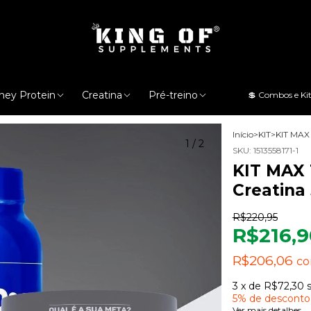
ey Protein
Creatina
Pré-treino
💲 Combos e Ki
Início
>
KIT
>
KIT MAX
1
/
2
SKU:
1513558171-1
KIT MAX 
Creatina
R$220,95
R$216,9
R$206,06
c
3
x de
R$72,30
5% de desconto
Ver mais detalhes