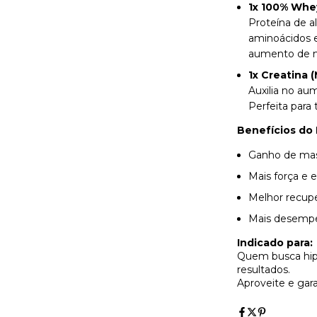
1x 100% Whe
Proteína de a
aminoácidos e
aumento de m
1x Creatina 
Auxilia no au
Perfeita para
Benefícios do 
Ganho de mas
Mais força e 
Melhor recupe
Mais desempe
Indicado para:
Quem busca hipe
resultados.
Aproveite e gara